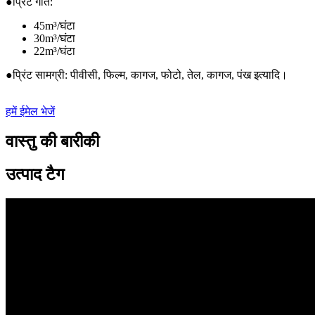
●प्रिंट गति:
45m³/घंटा
30m³/घंटा
22m³/घंटा
●प्रिंट सामग्री: पीवीसी, फिल्म, कागज, फोटो, तेल, कागज, पंख इत्यादि।
हमें ईमेल भेजें
वास्तु की बारीकी
उत्पाद टैग