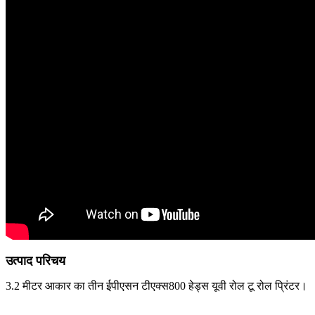
उत्पाद परिचय
3.2 मीटर आकार का तीन ईपीएसन टीएक्स800 हेड्स यूवी रोल टू रोल प्रिंटर।