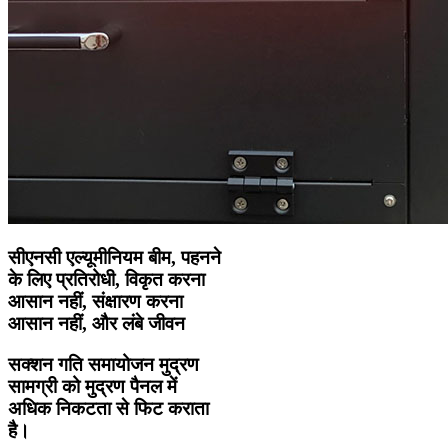
सीएनसी एल्यूमीनियम बीम, पहनने
के लिए प्रतिरोधी, विकृत करना
आसान नहीं, संक्षारण करना
आसान नहीं, और लंबे जीवन
सक्शन गति समायोजन मुद्रण
सामग्री को मुद्रण पैनल में
अधिक निकटता से फिट कराता
है।