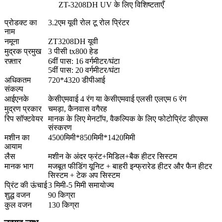
ZT-3208DH UV के लिए विशिष्टताएँ
प्रोडक्ट का
3.2एम यूवी रोल टू रोल प्रिंटर
नाम
नमूना
ZT3208DH यूवी
मुद्रक प्रमुख
3 पीसी tx800 हेड
रफ़्तार
6वीं पास: 16 वर्गमीटर/घंटा
5वीं पास: 20 वर्गमीटर/घंटा
अधिकतम
720*4320 डीपीआई
संकल्प
आईएनके
केसीएमवाई 4 रंग या केसीएमवाई एलसी एलएम 6 रंग
मुद्रण प्रकार
चमड़ा, कैनवास वगैरह
रिप सॉफ्टवेयर
मानक के लिए मेनटॉप, वैकल्पिक के लिए फोटोप्रिंट डीएक्स
संस्करण
मशीन का
4500मिमी*850मिमी*1420मिमी
आयाम
लैस
मशीन के अंदर फ्रंट+मिडिल+बैक हीटर सिस्टम
मानक भाग
मजबूत फीडिंग यूनिट + बाहरी इन्फ्रारेड हीटर और फैन हीटर
सिस्टम + टेक अप सिस्टम
प्रिंट की ऊंचाई
3 मिमी-5 मिमी समायोज्य
शुद्ध वजन
90 किग्रा
कुल वजन
130 किग्रा